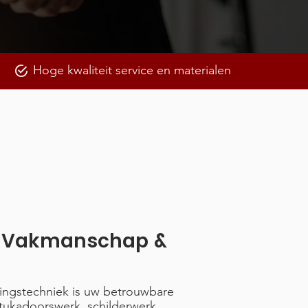
Hoge kwaliteit service en materialen
, Vakmanschap &
kingstechniek is uw betrouwbare
stukadoorswerk, schilderwerk,