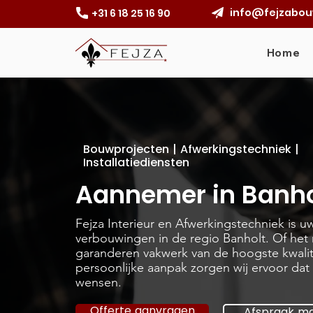
info@fejzabou
+31 6 18 25 16 90
Home
Bouwprojecten | Afwerkingstechniek |
Installatiediensten
Aannemer in Banho
Fejza Interieur en Afwerkingstechniek is 
verbouwingen in de regio Banholt. Of het n
garanderen vakwerk van de hoogste kwalite
persoonlijke aanpak zorgen wij ervoor dat h
wensen.
Offerte aanvragen
Afspraak m