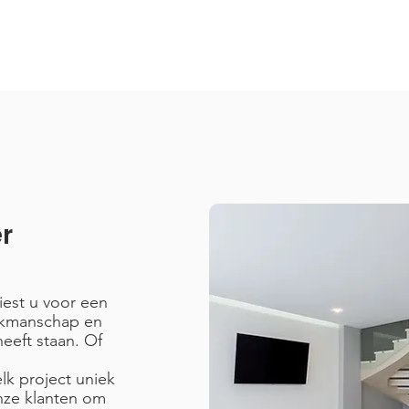
er
kiest u voor een
akmanschap en
eeft staan. Of
elk project uniek
nze klanten om