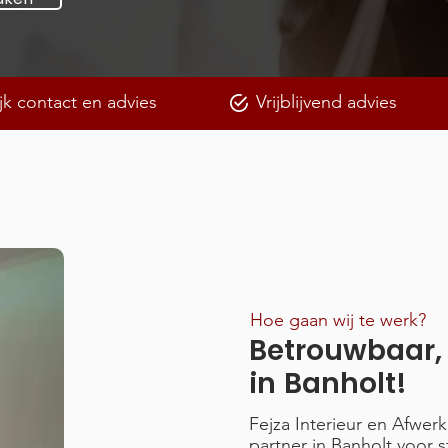
jk contact en advies
Vrijblijvend advies
Hoe gaan wij te werk?
Betrouwbaar
in Banholt!
Fejza Interieur en Afwer
partner in Banholt voor 