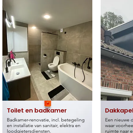
Toilet en badkamer
Dakkape
Badkamer-renovatie, incl. betegeling
Een nieuwe d
en installatie van sanitair, elektra en
waar voorhee
loodgietersdiensten.
ruimte naar 