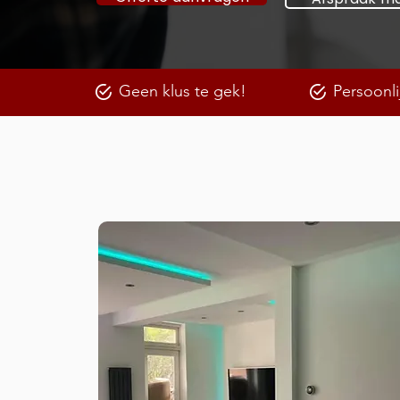
Geen klus te gek!
Persoonli