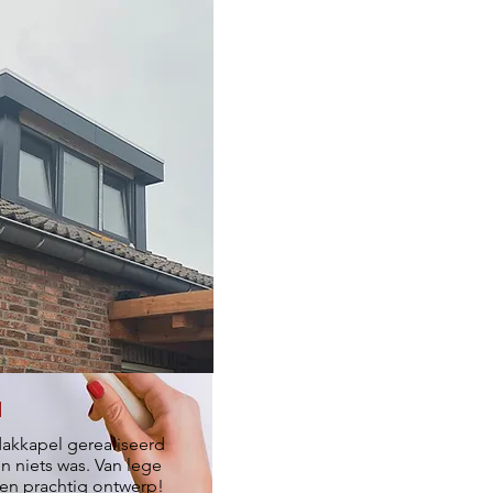
l
akkapel gerealiseerd
n niets was. Van lege
een prachtig ontwerp!