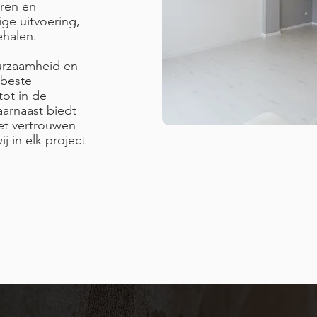
aren en
ge uitvoering,
ehalen.
uurzaamheid en
 beste
tot in de
aarnaast biedt
et vertrouwen
j in elk project