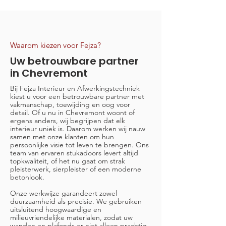
Waarom kiezen voor Fejza?
Uw betrouwbare partner
in Chevremont
Bij Fejza Interieur en Afwerkingstechniek
kiest u voor een betrouwbare partner met
vakmanschap, toewijding en oog voor
detail. Of u nu in Chevremont woont of
ergens anders, wij begrijpen dat elk
interieur uniek is. Daarom werken wij nauw
samen met onze klanten om hun
persoonlijke visie tot leven te brengen. Ons
team van ervaren stukadoors levert altijd
topkwaliteit, of het nu gaat om strak
pleisterwerk, sierpleister of een moderne
betonlook.
Onze werkwijze garandeert zowel
duurzaamheid als precisie. We gebruiken
uitsluitend hoogwaardige en
milieuvriendelijke materialen, zodat uw
wanden en plafonds er niet alleen prachtig