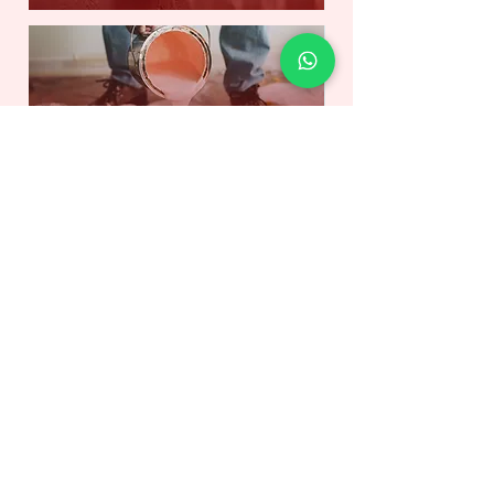
Schilderwerk
Loodgieter
Elektricien