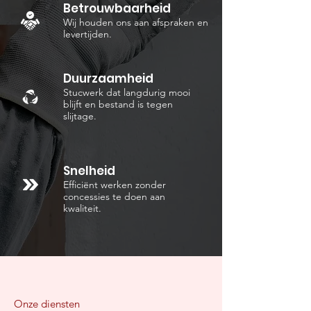
Betrouwbaarheid
Wij houden ons aan afspraken en
levertijden.
Duurzaamheid
Stucwerk dat langdurig mooi
blijft en bestand is tegen
slijtage.
Snelheid
Efficiënt werken zonder
concessies te doen aan
kwaliteit.
Onze diensten