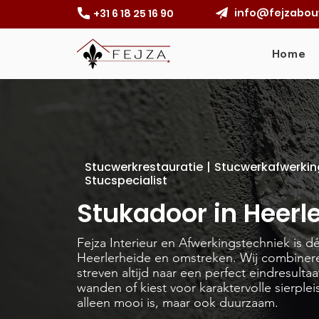
info@fejzabou
+31 6 18 25 16 90
Home
Stucwerkrestauratie | Stucwerkafwerkin
Stucspecialist
Stukadoor in Heerl
Fejza Interieur en Afwerkingstechniek is d
Heerlerheide en omstreken. Wij combiner
streven altijd naar een perfect eindresulta
wanden of kiest voor karaktervolle sierplei
alleen mooi is, maar ook duurzaam.