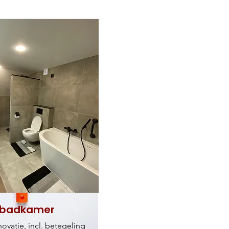
n badkamer
vatie, incl. betegeling