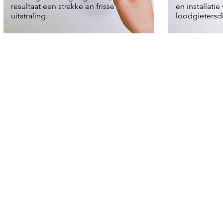
resultaat een strakke en frisse
en installatie 
uitstraling.
loodgietersd