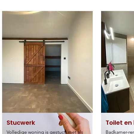
Stucwerk
Toilet e
Volledige woning is gestuct, met als
Badkamer-reno