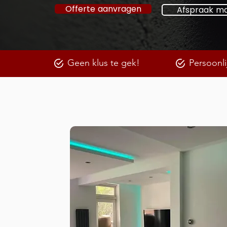
Offerte aanvragen
Afspraak m
Geen klus te gek!
Persoonli