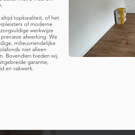
n.
ltijd topkwaliteit, of het
erpleisters of moderne
zorgvuldige werkwijze
precieze afwerking. We
ige, milieuvriendelijke
lafonds niet alleen
n. Bovendien bieden wij
tgebreide garantie,
id en vakwerk.