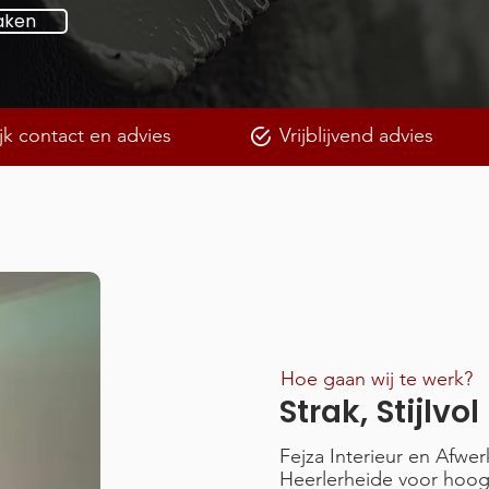
aken
jk contact en advies
Vrijblijvend advies
Hoe gaan wij te werk?
Strak, Stijlvo
Fejza Interieur en Afwer
Heerlerheide voor hoo