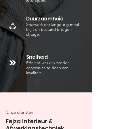
levertijden.
Duurzaamheid
Stucwerk dat langdurig mooi
blijft en bestand is tegen
slijtage.
Snelheid
Efficiënt werken zonder
concessies te doen aan
kwaliteit.
Onze diensten
Fejza Interieur &
Afwerkingstechniek