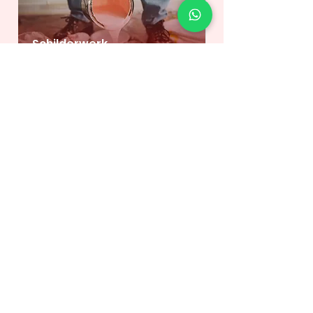
Schilderwerk
Loodgieter
Elektricien