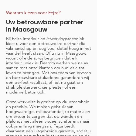
Waarom kiezen voor Fejza?
Uw betrouwbare partner
in Maasgouw
Bij Fejza Interieur en Afwerkingstechniek
kiest u voor een betrouwbare partner die
vakmanschap en oog voor detail hoog in het
vaandel heeft staan. Of u nu in Maasgouw
woont of elders, wij begrijpen dat elk
interieur uniek is. Daarom werken we nauw
samen met onze klanten om hun visie tot
leven te brengen. Met ons team van ervaren
en betrouwbare stukadoors garanderen wij
een perfect resultaat, of het nu gaat om
strak pleisterwerk, sierpleister of een
moderne betonlook.
Onze werkwijze is gericht op duurzaamheid
en precisie. We maken gebruik van
hoogwaardige, milieuvriendelijke materialen
om ervoor te zorgen dat uw wanden en
plafonds niet alleen visueel schitteren, maar
ook jarenlang meegaan. Fejza biedt
daarnaast een uitgebreide garantie, zodat u
met een gerust hart kunt vertrouwen op de