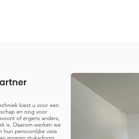
artner
techniek kiest u voor een
nschap en oog voor
 woont of ergens anders,
niek is. Daarom werken we
hun persoonlijke visie
van ervaren stukadoors