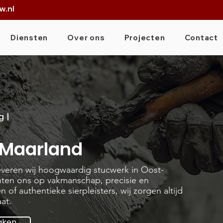
w.nl
Diensten
Over ons
Projecten
Contact
g |
-Maarland
leveren wij hoogwaardig stucwerk in Oost-
hten ons op vakmanschap, precisie en
 of authentieke sierpleisters, wij zorgen altijd
at.
aken