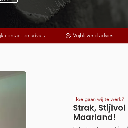
jk contact en advies
Vrijblijvend advies
Hoe gaan wij te werk?
Strak, Stijlvo
Maarland!