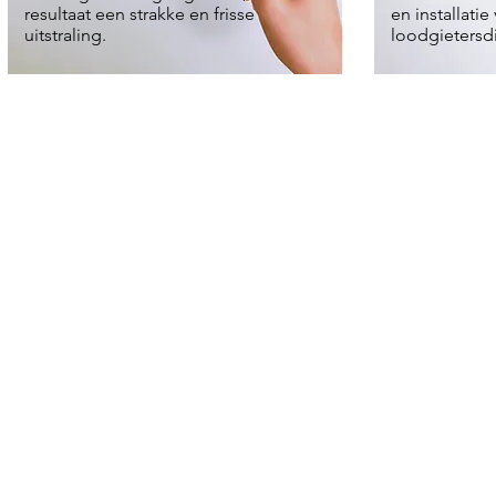
resultaat een strakke en frisse
en installatie 
uitstraling.
loodgietersd