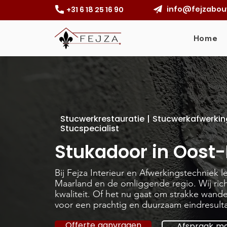
info@fejzabou
+31 6 18 25 16 90
Home
Stucwerkrestauratie | Stucwerkafwerkin
Stucspecialist
Stukadoor in Oost
Bij Fejza Interieur en Afwerkingstechniek 
Maarland en de omliggende regio. Wij ric
kwaliteit. Of het nu gaat om strakke wanden
voor een prachtig en duurzaam eindresulta
Offerte aanvragen
Afspraak m