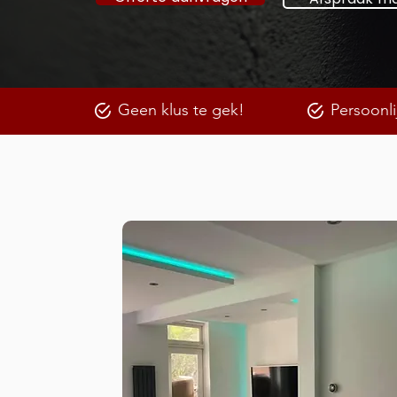
Geen klus te gek!
Persoonli