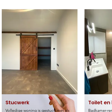
Stucwerk
Toilet e
Volledige woning is gestuct, met als
Badkamer-reno