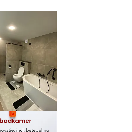
n badkamer
vatie, incl. betegeling