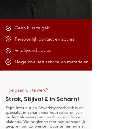
Geen klus te gek!
Persoonlijk contact en advies
Vrijblijvend advies
Hoge kwaliteit service en materialen
Hoe gaan wij te werk?
Strak, Stijlvol & in Scharn!
Fejza Interieur en Afwerkingstechniek is de
specialist in Scharn voor het realiseren van
perfect afgewerkt stucwerk op wanden en
plafonds. We beginnen met een persoonlijk
gesprek om uw wensen door te nemen en