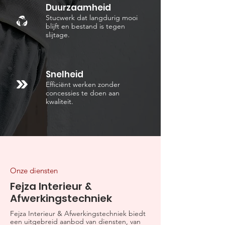
Duurzaamheid
Stucwerk dat langdurig mooi
blijft en bestand is tegen
slijtage.
Snelheid
Efficiënt werken zonder
concessies te doen aan
kwaliteit.
Onze diensten
Fejza Interieur &
Afwerkingstechniek
Fejza Interieur & Afwerkingstechniek biedt
een uitgebreid aanbod van diensten, van