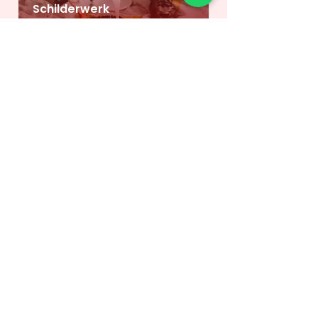
Schilderwerk
Loodgieter
Elektricien
Reviews
van
klanten